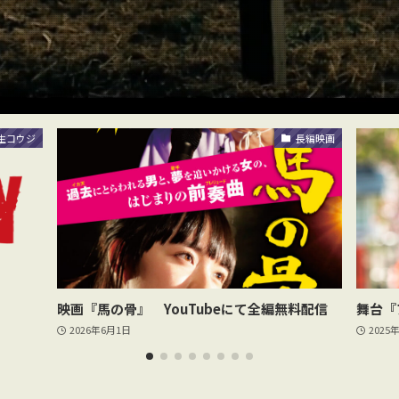
生コウジ
長編映画
映画『馬の骨』 YouTubeにて全編無料配信
舞台『
2026年6月1日
2025